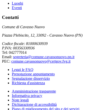
Luoghi
Eventi
Contatti
Comune di Cavasso Nuovo
Piazza Plebiscito, 12, 33092 - Cavasso Nuovo (PN)
Codice fiscale: 81000630939
P.IVA: 00356330936
Tel: 042777014
Email:
segreteria@comune.cavassonuovo.pn.it
PEC:
comune.cavassonuovo@certgov.fvg.it
Leggi le FAQ
Prenotazione appuntamento
Segnalazione disservizio
Richiesta d'assistenza
Amministrazione trasparente
Informativa privacy
Note legali
Dichiarazione di accessibilità
Piano di miglioramento del sito e dei servizi