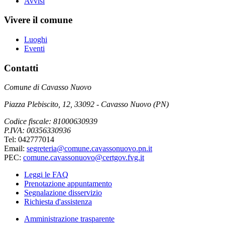
Avvisi
Vivere il comune
Luoghi
Eventi
Contatti
Comune di Cavasso Nuovo
Piazza Plebiscito, 12, 33092 - Cavasso Nuovo (PN)
Codice fiscale: 81000630939
P.IVA: 00356330936
Tel: 042777014
Email:
segreteria@comune.cavassonuovo.pn.it
PEC:
comune.cavassonuovo@certgov.fvg.it
Leggi le FAQ
Prenotazione appuntamento
Segnalazione disservizio
Richiesta d'assistenza
Amministrazione trasparente